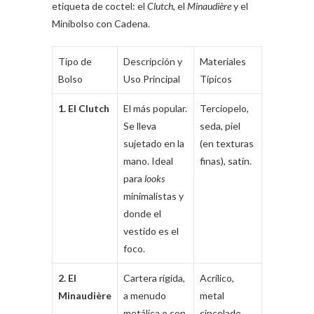
etiqueta de coctel: el
Clutch
, el
Minaudière
y el
Minibolso con Cadena.
Tipo de
Descripción y
Materiales
Nivel de
Bolso
Uso Principal
Típicos
Formalida
1. El Clutch
El más popular.
Terciopelo,
Formal
Se lleva
seda, piel
(Medio-
sujetado en la
(en texturas
Alto)
mano. Ideal
finas), satín.
para
looks
minimalistas y
donde el
vestido es el
foco.
2. El
Cartera rígida,
Acrílico,
Alto
Minaudière
a menudo
metal
(Eventos
metálica o con
cincelado,
de gala y