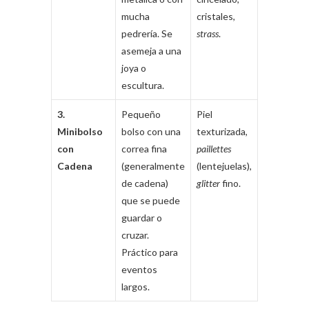
mucha
cristales,
coctel
pedrería. Se
strass
.
muy
asemeja a una
formales)
joya o
escultura.
3.
Pequeño
Piel
Formal
Minibolso
bolso con una
texturizada,
(Medio-
con
correa fina
paillettes
Bajo)
Cadena
(generalmente
(lentejuelas),
de cadena)
glitter
fino.
que se puede
guardar o
cruzar.
Práctico para
eventos
largos.